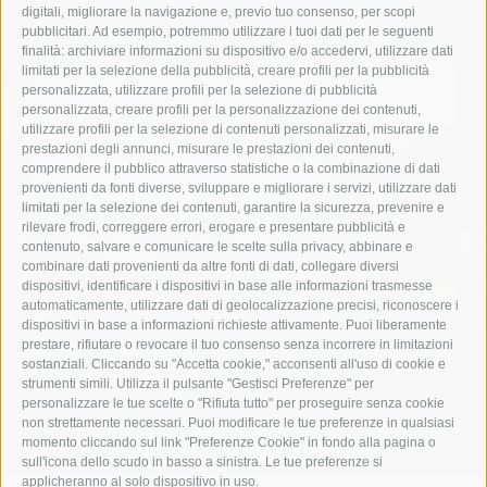
digitali, migliorare la navigazione e, previo tuo consenso, per scopi
pubblicitari. Ad esempio, potremmo utilizzare i tuoi dati per le seguenti
finalità: archiviare informazioni su dispositivo e/o accedervi, utilizzare dati
limitati per la selezione della pubblicità, creare profili per la pubblicità
personalizzata, utilizzare profili per la selezione di pubblicità
personalizzata, creare profili per la personalizzazione dei contenuti,
utilizzare profili per la selezione di contenuti personalizzati, misurare le
prestazioni degli annunci, misurare le prestazioni dei contenuti,
comprendere il pubblico attraverso statistiche o la combinazione di dati
CAMERE E SUITE
provenienti da fonti diverse, sviluppare e migliorare i servizi, utilizzare dati
limitati per la selezione dei contenuti, garantire la sicurezza, prevenire e
rilevare frodi, correggere errori, erogare e presentare pubblicità e
CAMERE
contenuto, salvare e comunicare le scelte sulla privacy, abbinare e
combinare dati provenienti da altre fonti di dati, collegare diversi
dispositivi, identificare i dispositivi in base alle informazioni trasmesse
automaticamente, utilizzare dati di geolocalizzazione precisi, riconoscere i
dispositivi in base a informazioni richieste attivamente. Puoi liberamente
prestare, rifiutare o revocare il tuo consenso senza incorrere in limitazioni
sostanziali. Cliccando su "Accetta cookie," acconsenti all'uso di cookie e
strumenti simili. Utilizza il pulsante "Gestisci Preferenze" per
personalizzare le tue scelte o "Rifiuta tutto" per proseguire senza cookie
non strettamente necessari. Puoi modificare le tue preferenze in qualsiasi
momento cliccando sul link "Preferenze Cookie" in fondo alla pagina o
sull'icona dello scudo in basso a sinistra. Le tue preferenze si
applicheranno al solo dispositivo in uso.