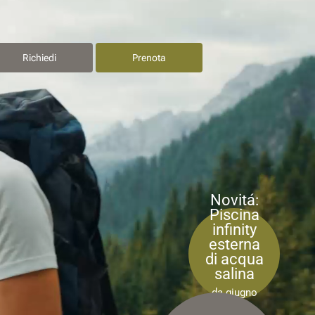
Richiedi
Prenota
Novitá:
Piscina
infinity
esterna
di acqua
salina
da giugno
2026