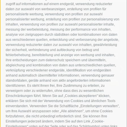
zugriff auf informationen auf einem endgerät, verwendung reduzierter
daten zur auswahl von werbeanzeigen, erstellung von profilen für
personalisierte werbung, verwendung von profilen zur auswahl
personalisierter werbung, erstellung von profilen zur personalisierung von
inhalten, verwendung von profilen zur auswahl personalisierter inhalte,
messung der werbeleistung, messung der performance von inhalten,
analyse von zielgruppen durch statistiken oder kombinationen von daten
aus verschiedenen quellen, entwicklung und verbesserung der angebote,
verwendung reduzierter daten zur auswahl von inhalten, gewährleistung
der sicherheit, verhinderung und aufdeckung von betrug und
ZIMMER & SUITEN
fehlerbehebung, bereitstellung und anzeige von werbung und inhalten,
ihre entscheidungen zum datenschutz speichern und übermitteln,
abgleichung und kombination von daten aus unterschiedlichen quellen,
ZIMMER
verknüpfung verschiedener endgeräte, identifikation von endgeräten
anhand automatisch übermittelter informationen, verwendung genauer
standortdaten, geräte anhand von aktiv angeforderten informationen
identifizieren. Es steht Ihnen frei, Ihre Zustimmung zu erteilen, zu
verweigern oder zu widerrufen, ohne dass dies zu wesentlichen
Einschränkungen führt. Wenn Sie auf „Cookies akzeptieren" klicken,
erklären Sie sich mit der Verwendung von Cookies und ähnlichen Tools
einverstanden. Verwenden Sie die Schaltfläche „Einstellungen verwalten",
um Ihre Auswahl anzupassen oder „Alle ablehnen", um ohne Cookies
fortzufahren, die nicht unbedingt erforderlich sind. Sie können Ihre
Einstellungen jederzeit ändern, indem Sie auf den Link „Cookie-
Einstellungen" unten auf der Seite oder auf das Schildsymbol unten links