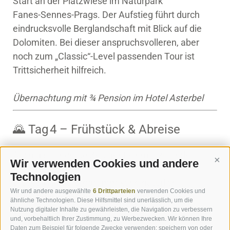
Start an der Plätzwiese im Naturpark
Fanes‑Sennes‑Prags. Der Aufstieg führt durch
eindrucksvolle Berglandschaft mit Blick auf die
Dolomiten. Bei dieser anspruchsvolleren, aber
noch zum „Classic“-Level passenden Tour ist
Trittsicherheit hilfreich.
Übernachtung mit ¾ Pension im Hotel Asterbel
🌄 Tag 4 – Frühstück & Abreise
Auch die schönste Zeit geht einmal zu Ende.
Wir verwenden Cookies und andere
Cont
Technologien
Dieses Wanderprogramm kann natürlich
Wir und andere ausgewählte
6 Drittparteien
verwenden Cookies und
individuell verlängert oder verkürzt werden..
ähnliche Technologien. Diese Hilfsmittel sind unerlässlich, um die
Nutzung digitaler Inhalte zu gewährleisten, die Navigation zu verbessern
und, vorbehaltlich Ihrer Zustimmung, zu Werbezwecken. Wir können Ihre
Daten zum Beispiel für folgende Zwecke verwenden: speichern von oder