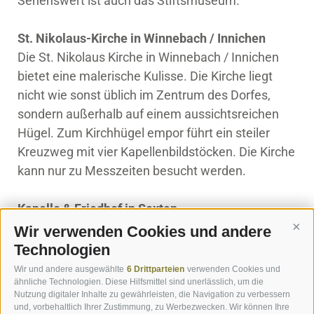
Sehenswert ist auch das Stiftsmuseum.
St. Nikolaus-Kirche in Winnebach / Innichen
Die St. Nikolaus Kirche in Winnebach / Innichen
bietet eine malerische Kulisse. Die Kirche liegt
nicht wie sonst üblich im Zentrum des Dorfes,
sondern außerhalb auf einem aussichtsreichen
Hügel. Zum Kirchhügel empor führt ein steiler
Kreuzweg mit vier Kapellenbildstöcken. Die Kirche
kann nur zu Messzeiten besucht werden.
Kapelle & Friedhof in Sexten
Der Totentanz, das wichtigste Werk von Rudolf
Wir verwenden Cookies und andere
Cont
Stolz, ziert den Friedhof in Sexten. Weitere
Technologien
Fresken des bedeutenden Malers sind in der St.
Wir und andere ausgewählte
6 Drittparteien
verwenden Cookies und
Josefs Kirche in Moos.
ähnliche Technologien. Diese Hilfsmittel sind unerlässlich, um die
Nutzung digitaler Inhalte zu gewährleisten, die Navigation zu verbessern
und, vorbehaltlich Ihrer Zustimmung, zu Werbezwecken. Wir können Ihre