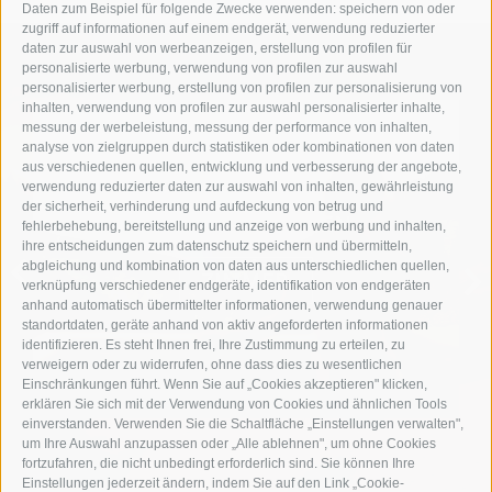
Daten zum Beispiel für folgende Zwecke verwenden: speichern von oder
zugriff auf informationen auf einem endgerät, verwendung reduzierter
daten zur auswahl von werbeanzeigen, erstellung von profilen für
personalisierte werbung, verwendung von profilen zur auswahl
personalisierter werbung, erstellung von profilen zur personalisierung von
inhalten, verwendung von profilen zur auswahl personalisierter inhalte,
messung der werbeleistung, messung der performance von inhalten,
analyse von zielgruppen durch statistiken oder kombinationen von daten
aus verschiedenen quellen, entwicklung und verbesserung der angebote,
verwendung reduzierter daten zur auswahl von inhalten, gewährleistung
der sicherheit, verhinderung und aufdeckung von betrug und
ZIMMER & SUITEN
fehlerbehebung, bereitstellung und anzeige von werbung und inhalten,
ihre entscheidungen zum datenschutz speichern und übermitteln,
abgleichung und kombination von daten aus unterschiedlichen quellen,
ZIMMER
verknüpfung verschiedener endgeräte, identifikation von endgeräten
anhand automatisch übermittelter informationen, verwendung genauer
standortdaten, geräte anhand von aktiv angeforderten informationen
identifizieren. Es steht Ihnen frei, Ihre Zustimmung zu erteilen, zu
verweigern oder zu widerrufen, ohne dass dies zu wesentlichen
Einschränkungen führt. Wenn Sie auf „Cookies akzeptieren" klicken,
erklären Sie sich mit der Verwendung von Cookies und ähnlichen Tools
einverstanden. Verwenden Sie die Schaltfläche „Einstellungen verwalten",
um Ihre Auswahl anzupassen oder „Alle ablehnen", um ohne Cookies
fortzufahren, die nicht unbedingt erforderlich sind. Sie können Ihre
Einstellungen jederzeit ändern, indem Sie auf den Link „Cookie-