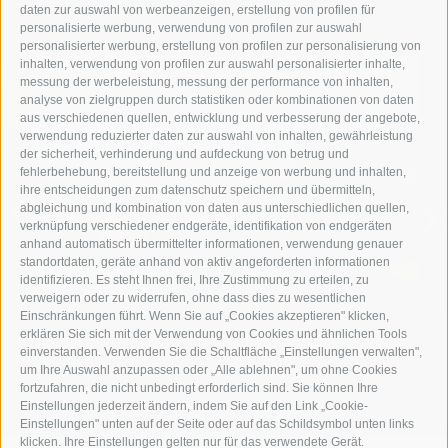
daten zur auswahl von werbeanzeigen, erstellung von profilen für
personalisierte werbung, verwendung von profilen zur auswahl
personalisierter werbung, erstellung von profilen zur personalisierung von
inhalten, verwendung von profilen zur auswahl personalisierter inhalte,
messung der werbeleistung, messung der performance von inhalten,
analyse von zielgruppen durch statistiken oder kombinationen von daten
aus verschiedenen quellen, entwicklung und verbesserung der angebote,
verwendung reduzierter daten zur auswahl von inhalten, gewährleistung
der sicherheit, verhinderung und aufdeckung von betrug und
ZIMMER & SUITEN
fehlerbehebung, bereitstellung und anzeige von werbung und inhalten,
ihre entscheidungen zum datenschutz speichern und übermitteln,
abgleichung und kombination von daten aus unterschiedlichen quellen,
ZIMMER
verknüpfung verschiedener endgeräte, identifikation von endgeräten
anhand automatisch übermittelter informationen, verwendung genauer
standortdaten, geräte anhand von aktiv angeforderten informationen
identifizieren. Es steht Ihnen frei, Ihre Zustimmung zu erteilen, zu
verweigern oder zu widerrufen, ohne dass dies zu wesentlichen
Einschränkungen führt. Wenn Sie auf „Cookies akzeptieren" klicken,
erklären Sie sich mit der Verwendung von Cookies und ähnlichen Tools
einverstanden. Verwenden Sie die Schaltfläche „Einstellungen verwalten",
um Ihre Auswahl anzupassen oder „Alle ablehnen", um ohne Cookies
fortzufahren, die nicht unbedingt erforderlich sind. Sie können Ihre
Einstellungen jederzeit ändern, indem Sie auf den Link „Cookie-
Einstellungen" unten auf der Seite oder auf das Schildsymbol unten links
klicken. Ihre Einstellungen gelten nur für das verwendete Gerät.