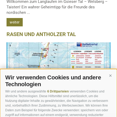
Willkommen zum Langlaufen im Gsieser Tal – Welsberg –
Taisten! Ein wahrer Geheimtipp für die Freunde des
nordischen ...
weiter
RASEN UND ANTHOLZER TAL
Wir verwenden Cookies und andere
Cont
Technologien
Das Antholzertal ist ein idyllisches Seitental des Südtiroler
Wir und andere ausgewählte
6 Drittparteien
verwenden Cookies und
Pustertals und ein wahres Langlauf-Mekka in unberührter ...
ähnliche Technologien. Diese Hilfsmittel sind unerlässlich, um die
Nutzung digitaler Inhalte zu gewährleisten, die Navigation zu verbessern
weiter
und, vorbehaltlich Ihrer Zustimmung, zu Werbezwecken. Wir können Ihre
Daten zum Beispiel für folgende Zwecke verwenden: speichern von oder
zugriff auf informationen auf einem endgerät, verwendung reduzierter